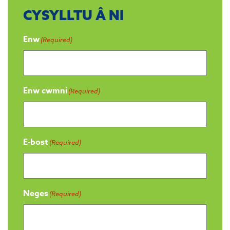
CYSYLLTU Â NI
Enw
(Required)
Enw cwmni
(Required)
E-bost
(Required)
Neges
(Required)