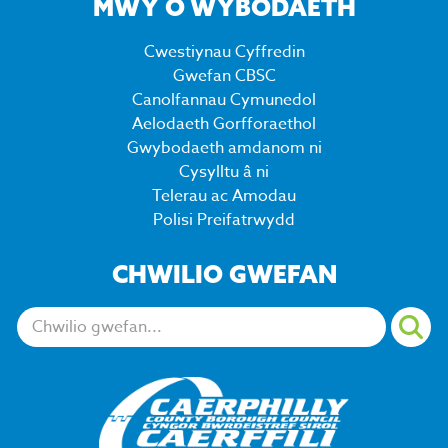
MWY O WYBODAETH
Cwestiynau Cyffredin
Gwefan CBSC
Canolfannau Cymunedol
Aelodaeth Gorfforaethol
Gwybodaeth amdanom ni
Cysylltu â ni
Telerau ac Amodau
Polisi Preifatrwydd
CHWILIO GWEFAN
Chwiliwch: