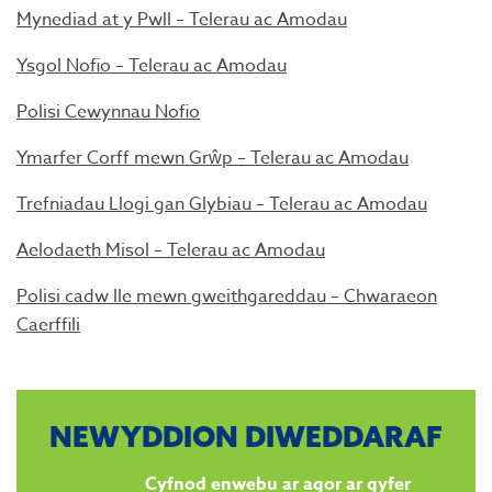
Mynediad at y Pwll – Telerau ac Amodau
Ysgol Nofio – Telerau ac Amodau
Polisi Cewynnau Nofio
Ymarfer Corff mewn Grŵp – Telerau ac Amodau
Trefniadau Llogi gan Glybiau – Telerau ac Amodau
Aelodaeth Misol – Telerau ac Amodau
Polisi cadw lle mewn gweithgareddau – Chwaraeon
Caerffili
NEWYDDION DIWEDDARAF
Cyfnod enwebu ar agor ar gyfer