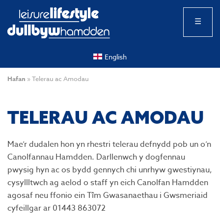
☰
English
Hafan
»
Telerau ac Amodau
TELERAU AC AMODAU
Mae’r dudalen hon yn rhestri telerau defnydd pob un o’n
Canolfannau Hamdden. Darllenwch y dogfennau
pwysig hyn ac os bydd gennych chi unrhyw gwestiynau,
cysyllltwch ag aelod o staff yn eich Canolfan Hamdden
agosaf neu ffonio ein Tîm Gwasanaethau i Gwsmeriaid
cyfeillgar ar 01443 863072