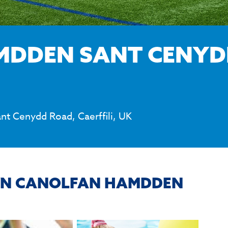
MDDEN SANT CENYD
t Cenydd Road, Caerffili, UK
YN CANOLFAN HAMDDEN