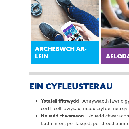
ARCHEBWCH AR-
LEIN
AELOD
EIN CYFLEUSTERAU
Ystafell ffitrwydd
- Amrywiaeth fawr o gyf
corff, colli pwysau, magu cryfder neu gy
Neuadd chwaraeon
- Neuadd chwaraeon a
badminton, pêl-fasged, pêl-droed pump b