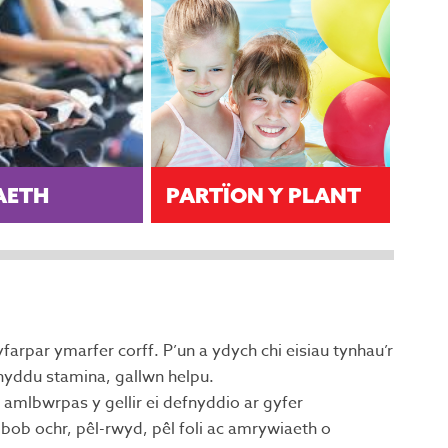
AETH
PARTÏON Y PLANT
arpar ymarfer corff. P’un a ydych chi eisiau tynhau’r
nyddu stamina, gallwn helpu.
mlbwrpas y gellir ei defnyddio ar gyfer
ob ochr, pêl-rwyd, pêl foli ac amrywiaeth o