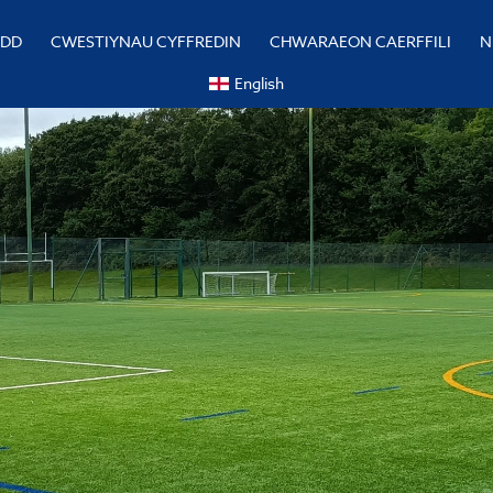
YDD
CWESTIYNAU CYFFREDIN
CHWARAEON CAERFFILI
N
English