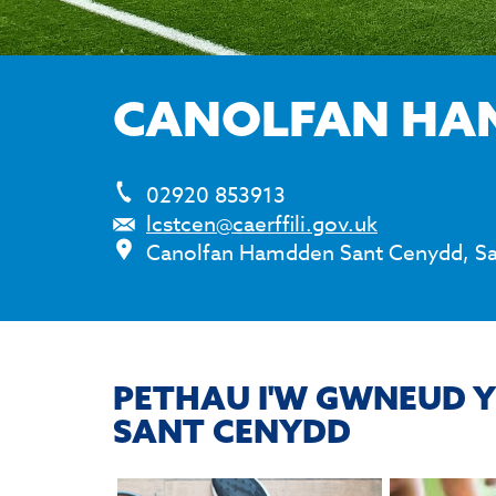
CANOLFAN HA
02920 853913
lcstcen@caerffili.gov.uk
Canolfan Hamdden Sant Cenydd, San
PETHAU I'W GWNEUD 
SANT CENYDD