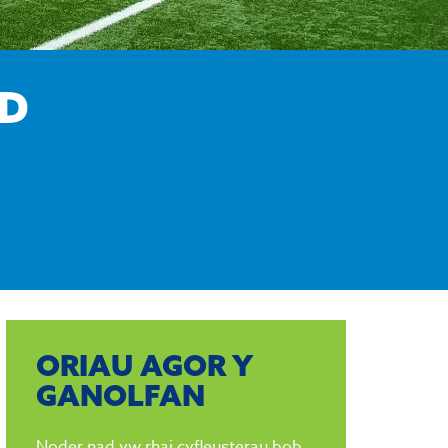
D
ORIAU AGOR Y
GANOLFAN
Noder nad yw rhai cyfleusterau bob