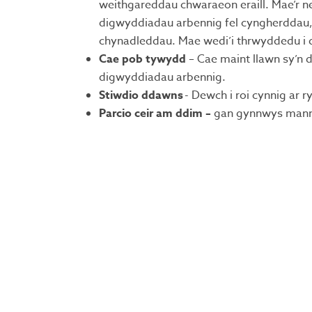
weithgareddau chwaraeon eraill. Mae’r n
digwyddiadau arbennig fel cyngherddau
chynadleddau. Mae wedi’i thrwyddedu i d
Cae pob tywydd
– Cae maint llawn sy’n d
digwyddiadau arbennig.
Stiwdio ddawns
- Dewch i roi cynnig ar r
Parcio ceir am ddim –
gan gynnwys manna