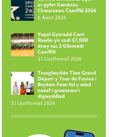
ar gyfer Gwobrau
Chwaraeon Caerffili 2026
6 Awst 2026
Ysgol Gynradd Cwrt
Rawlin yn codi £7,000
drwy ras 2 Gilomedr
Caerffili
31 Gorffennaf 2026
Trosglwyddo Tlws Grand
Départ y Tour de France i
Brydain Fawr fel y wlad
nesaf i groesawu’r
digwyddiad
31 Gorffennaf 2026