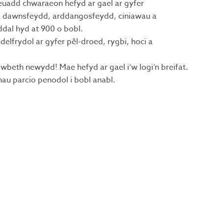
euadd chwaraeon hefyd ar gael ar gyfer
, dawnsfeydd, arddangosfeydd, ciniawau a
dal hyd at 900 o bobl.
delfrydol ar gyfer pêl-droed, rygbi, hoci a
ywbeth newydd! Mae hefyd ar gael i’w logi’n breifat.
u parcio penodol i bobl anabl.