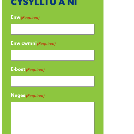
CYSYLLTU Â NI
Enw
(Required)
Enw cwmni
(Required)
E-bost
(Required)
Neges
(Required)