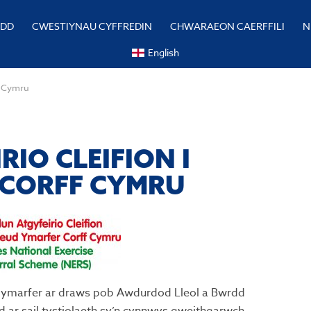
YDD
CWESTIYNAU CYFFREDIN
CHWARAEON CAERFFILI
N
English
f Cymru
IO CLEIFION I
CORFF CYMRU
 i ymarfer ar draws pob Awdurdod Lleol a Bwrdd