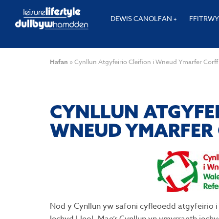
DEWIS CANOLFAN
FFITRW
Hafan
»
Cynllun Atgyfeirio Cleifion i Wneud Ymarfer Corf
CYNLLUN ATGYFEIR
WNEUD YMARFER 
Nod y Cynllun yw safoni cyfleoedd atgyfeirio