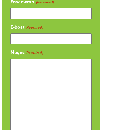
Enw cwmni
(Required)
E-bost
(Required)
Neges
(Required)