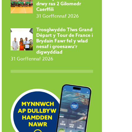
drwy ras 2 Gilomedr
Caerffili
31 Gorffennaf 2026
Trosglwyddo Tlws Grand
Départ y Tour de France i
Brydain Fawr fel y wlad
nesaf i groesawu’r
digwyddiad
31 Gorffennaf 2026