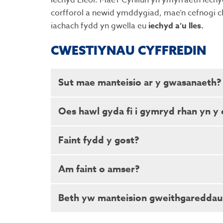
Iechyd Lleol. Mae’r Cynllun yn ymyrraeth iechy
corfforol a newid ymddygiad, mae’n cefnogi cl
iachach fydd yn gwella eu
iechyd a’u lles.
CWESTIYNAU CYFFREDIN
Sut mae manteisio ar y gwasanaeth?
Oes hawl gyda fi i gymryd rhan yn y 
Bydd rhaid cael eich atgyfeirio gan arbeni
ffisiotherapydd sy’n ymwneud â’r clefyd dan 
Faint fydd y gost?
cynllun
. Gweler taflen / poster i’r cleifion 
Mae dau opsiwn ar gyfer talu ar y Cynllun At
naill ai dalu £3.15 y sesiwn, neu £42.75 am
Y Cynllun Atgyfeirio Cenedlaethol ar g
Am faint o amser?
hyn yn cael eu cytuno yn lleol bob blwyddyn
Mae’r pris wedi codi yn ddiweddar i’n helpu 
ddolen
yma
hyn o bryd. Cytunir ar y pris ym mhob bro 
Y Cynllun Atgyfeirio Cenedlaethol ar g
Beth yw manteision gweithgareddau 
ddolen
yma
Byddwch chi’n cymryd rhan yn y cynllun rhw
atgyfeirio. Bydd pob sesiwn tua un awr a 