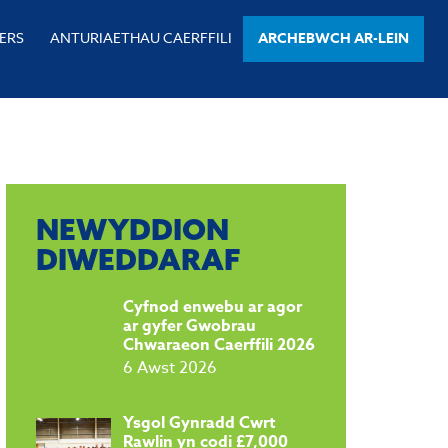
ERS
ANTURIAETHAU CAERFFILI
ARCHEBWCH AR-LEIN
NEWYDDION
DIWEDDARAF
Cyfnod enwebu ar agor
ar gyfer Gwobrau
Chwaraeon Caerffili 2026
6 Awst 2026
Ysgol Gynradd Cwrt
Rawlin yn codi £7,000