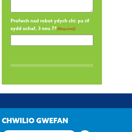
Profwch nad robot ydych chi: pa rif
sydd uchaf, 3 neu 7?
(Required)
CHWILIO GWEFAN