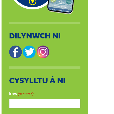
DILYNWCH NI
CYSYLLTU Â NI
Enw
(Required)