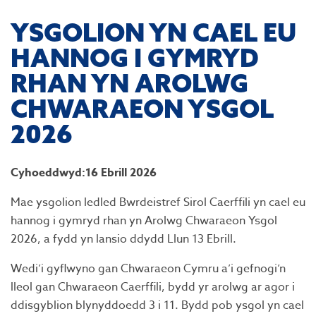
YSGOLION YN CAEL EU
HANNOG I GYMRYD
RHAN YN AROLWG
CHWARAEON YSGOL
2026
Cyhoeddwyd:16 Ebrill 2026
Mae ysgolion ledled Bwrdeistref Sirol Caerffili yn cael eu
hannog i gymryd rhan yn Arolwg Chwaraeon Ysgol
2026, a fydd yn lansio ddydd Llun 13 Ebrill.
Wedi’i gyflwyno gan Chwaraeon Cymru a’i gefnogi’n
lleol gan Chwaraeon Caerffili, bydd yr arolwg ar agor i
ddisgyblion blynyddoedd 3 i 11. Bydd pob ysgol yn cael