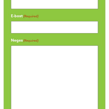
E-bost
(Required)
Neges
(Required)