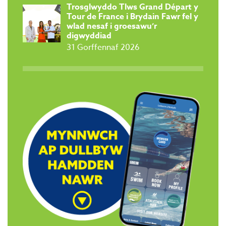
Trosglwyddo Tlws Grand Départ y
Tour de France i Brydain Fawr fel y
wlad nesaf i groesawu’r
digwyddiad
31 Gorffennaf 2026