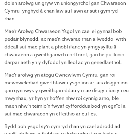
dolen arolwg unigryw yn uniongyrchol gan Chwaraeon
Cymru, ynghyd â chanllawiau llawn ar sut i gymryd
rhan.
Mae’r Arolwg Chwaraeon Ysgol yn cael ei gynnal bob
pedair blynedd, ac mae’n chwarae rhan allweddol wrth
ddeall sut mae plant a phobl ifanc yn ymgysylltu â
chwaraeon a gweithgarwch corfforol, gan helpu llunio
darpariaeth yn y dyfodol yn lleol ac yn genedlaethol.
Mae’r arolwg yn ategu Cwricwlwm Cymru, gan roi
mewnwelediad gwerthfawr i ysgolion ar lais disgyblion,
gan gynnwys y gweithgareddau y mae disgyblion yn eu
mwynhau, yr hyn yr hoffen nhw roi cynnig arno, ble
maen nhw’n teimlo’n fwyaf cyfforddus bod yn egnïol a
sut mae chwaraeon yn effeithio ar eu lles.
Bydd pob ysgol sy’n cymryd rhan yn cael adroddiad