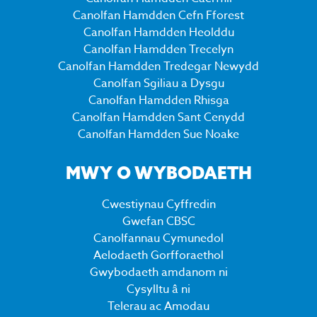
Canolfan Hamdden Cefn Fforest
Canolfan Hamdden Heolddu
Canolfan Hamdden Trecelyn
Canolfan Hamdden Tredegar Newydd
Canolfan Sgiliau a Dysgu
Canolfan Hamdden Rhisga
Canolfan Hamdden Sant Cenydd
Canolfan Hamdden Sue Noake
MWY O WYBODAETH
Cwestiynau Cyffredin
Gwefan CBSC
Canolfannau Cymunedol
Aelodaeth Gorfforaethol
Gwybodaeth amdanom ni
Cysylltu â ni
Telerau ac Amodau