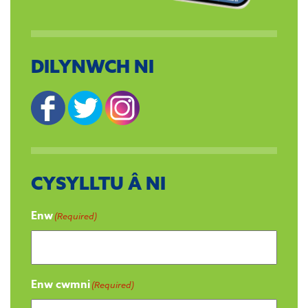
DILYNWCH NI
CYSYLLTU Â NI
Enw
(Required)
Enw cwmni
(Required)