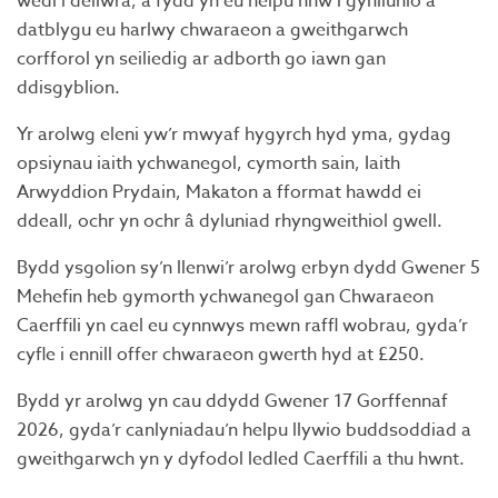
wedi’i deilwra, a fydd yn eu helpu nhw i gynllunio a
datblygu eu harlwy chwaraeon a gweithgarwch
corfforol yn seiliedig ar adborth go iawn gan
ddisgyblion.
Yr arolwg eleni yw’r mwyaf hygyrch hyd yma, gydag
opsiynau iaith ychwanegol, cymorth sain, Iaith
Arwyddion Prydain, Makaton a fformat hawdd ei
ddeall, ochr yn ochr â dyluniad rhyngweithiol gwell.
Bydd ysgolion sy’n llenwi’r arolwg erbyn dydd Gwener 5
Mehefin heb gymorth ychwanegol gan Chwaraeon
Caerffili yn cael eu cynnwys mewn raffl wobrau, gyda’r
cyfle i ennill offer chwaraeon gwerth hyd at £250.
Bydd yr arolwg yn cau ddydd Gwener 17 Gorffennaf
2026, gyda’r canlyniadau’n helpu llywio buddsoddiad a
gweithgarwch yn y dyfodol ledled Caerffili a thu hwnt.