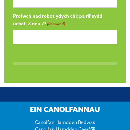
Profwch nad robot ydych chi: pa rif sydd
uchaf, 3 neu 7?
(Required)
EIN CANOLFANNAU
Canolfan Hamdden Bedwas
Canolfan Hamdden Caerffili