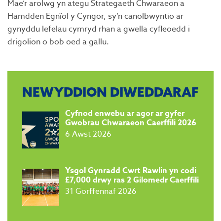
Mae’r arolwg yn ategu Strategaeth Chwaraeon a
Hamdden Egnïol y Cyngor, sy’n canolbwyntio ar
gynyddu lefelau cymryd rhan a gwella cyfleoedd i
drigolion o bob oed a gallu.
NEWYDDION DIWEDDARAF
Cyfnod enwebu ar agor ar gyfer
Gwobrau Chwaraeon Caerffili 2026
6 Awst 2026
Ysgol Gynradd Cwrt Rawlin yn codi
£7,000 drwy ras 2 Gilomedr Caerffili
31 Gorffennaf 2026