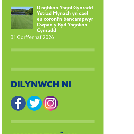
Disgblion Ysgol Gynradd
Ystrad Mynach yn cael
eu coroni’n bencampwyr
Cwpan y Byd Ysgolion
Cynradd
31 Gorffennaf 2026
DILYNWCH NI