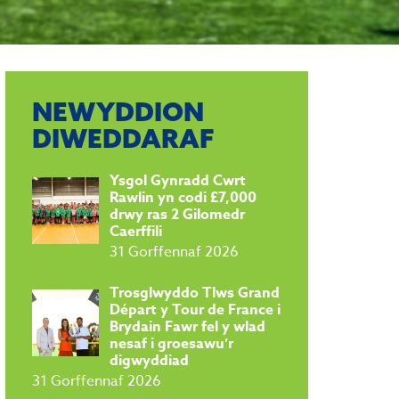
NEWYDDION
DIWEDDARAF
Ysgol Gynradd Cwrt
Rawlin yn codi £7,000
drwy ras 2 Gilomedr
Caerffili
31 Gorffennaf 2026
Trosglwyddo Tlws Grand
Départ y Tour de France i
Brydain Fawr fel y wlad
nesaf i groesawu’r
digwyddiad
31 Gorffennaf 2026