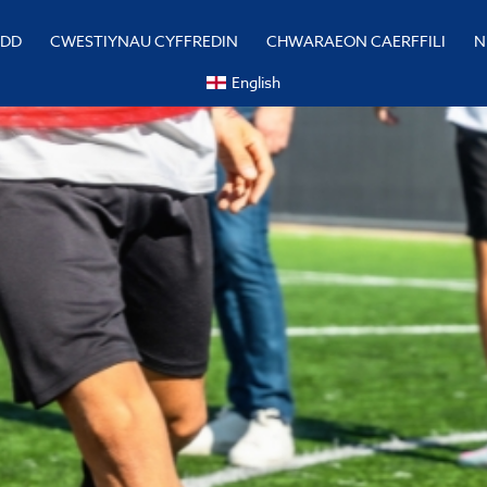
YDD
CWESTIYNAU CYFFREDIN
CHWARAEON CAERFFILI
N
English