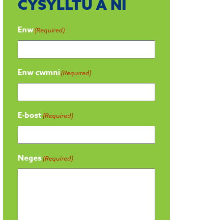
CYSYLLTU Â NI
Enw
(Required)
Enw cwmni
(Required)
E-bost
(Required)
Neges
(Required)