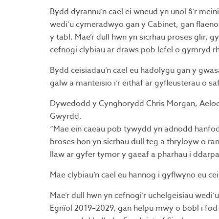
Bydd dyrannu’n cael ei wneud yn unol â’r mei
wedi’u cymeradwyo gan y Cabinet, gan flaenori
y tabl. Mae’r dull hwn yn sicrhau proses glir,
cefnogi clybiau ar draws pob lefel o gymryd r
Bydd ceisiadau’n cael eu hadolygu gan y gwa
galw a manteisio i’r eithaf ar gyfleusterau o 
Dywedodd y Cynghorydd Chris Morgan, Aelod
Gwyrdd,
“Mae ein caeau pob tywydd yn adnodd hanfodol
broses hon yn sicrhau dull teg a thryloyw o ra
llaw ar gyfer tymor y gaeaf a pharhau i ddarp
Mae clybiau’n cael eu hannog i gyflwyno eu cei
Mae’r dull hwn yn cefnogi’r uchelgeisiau wed
Egnïol 2019–2029, gan helpu mwy o bobl i fod 