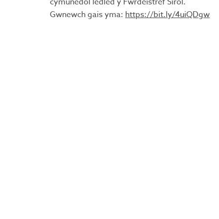
cymunedol ledled y Fwrdeistref Sirol.
Gwnewch gais yma:
https://bit.ly/4uiQDgw