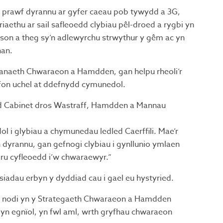
ni prawf dyrannu ar gyfer caeau pob tywydd a 3G,
aethu ar sail safleoedd clybiau pêl-droed a rygbi yn
 gyson a theg sy’n adlewyrchu strwythur y gêm ac yn
han.
sanaeth Chwaraeon a Hamdden, gan helpu rheoli’r
safon uchel at ddefnydd cymunedol.
 Cabinet dros Wastraff, Hamdden a Mannau
 i glybiau a chymunedau ledled Caerffili. Mae’r
n dyrannu, gan gefnogi clybiau i gynllunio ymlaen
aru cyfleoedd i’w chwaraewyr.”
siadau erbyn y dyddiad cau i gael eu hystyried.
i’u nodi yn y Strategaeth Chwaraeon a Hamdden
yn egnïol, yn fwl aml, wrth gryfhau chwaraeon