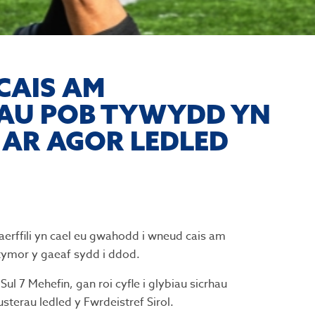
CAIS AM
AU POB TYWYDD YN
 AR AGOR LEDLED
erffili yn cael eu gwahodd i wneud cais am
ymor y gaeaf sydd i ddod.
l 7 Mehefin, gan roi cyfle i glybiau sicrhau
erau ledled y Fwrdeistref Sirol.