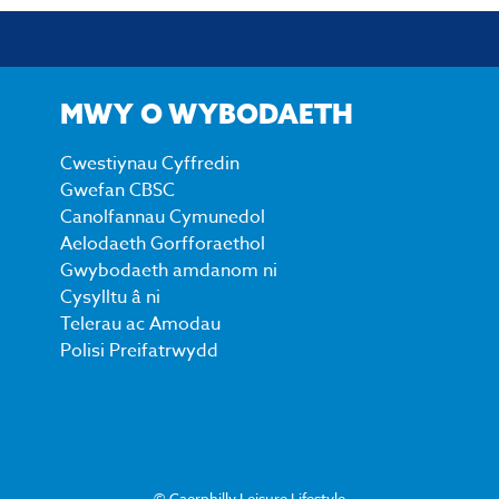
MWY O WYBODAETH
Cwestiynau Cyffredin
Gwefan CBSC
Canolfannau Cymunedol
Aelodaeth Gorfforaethol
Gwybodaeth amdanom ni
Cysylltu â ni
Telerau ac Amodau
Polisi Preifatrwydd
© Caerphilly Leisure Lifestyle