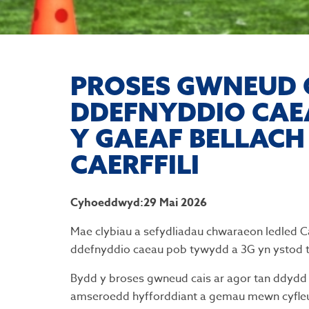
PROSES GWNEUD 
DDEFNYDDIO CAE
Y GAEAF BELLACH
CAERFFILI
Cyhoeddwyd:29 Mai 2026
Mae clybiau a sefydliadau chwaraeon ledled Ca
ddefnyddio caeau pob tywydd a 3G yn ystod t
Bydd y broses gwneud cais ar agor tan ddydd Su
amseroedd hyfforddiant a gemau mewn cyfleust