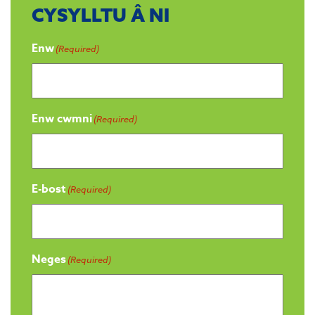
CYSYLLTU Â NI
Enw
(Required)
Enw cwmni
(Required)
E-bost
(Required)
Neges
(Required)