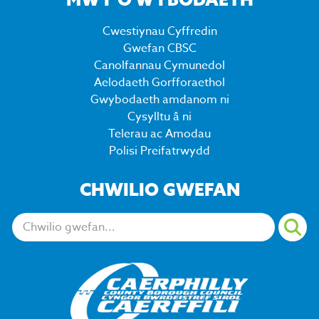
Cwestiynau Cyffredin
Gwefan CBSC
Canolfannau Cymunedol
Aelodaeth Gorfforaethol
Gwybodaeth amdanom ni
Cysylltu â ni
Telerau ac Amodau
Polisi Preifatrwydd
CHWILIO GWEFAN
Chwiliwch: