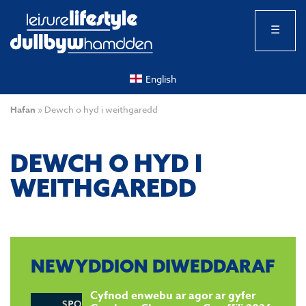
☰
English
Hafan
»
Dewch o hyd i weithgaredd
DEWCH O HYD I
WEITHGAREDD
NEWYDDION DIWEDDARAF
Cyfnod enwebu ar agor ar gyfer