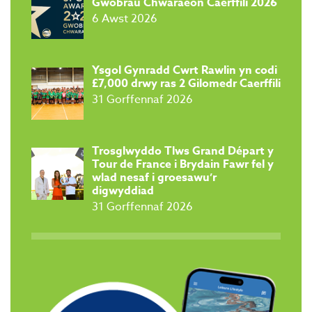
Gwobrau Chwaraeon Caerffili 2026
6 Awst 2026
Ysgol Gynradd Cwrt Rawlin yn codi
£7,000 drwy ras 2 Gilomedr Caerffili
31 Gorffennaf 2026
Trosglwyddo Tlws Grand Départ y
Tour de France i Brydain Fawr fel y
wlad nesaf i groesawu’r
digwyddiad
31 Gorffennaf 2026