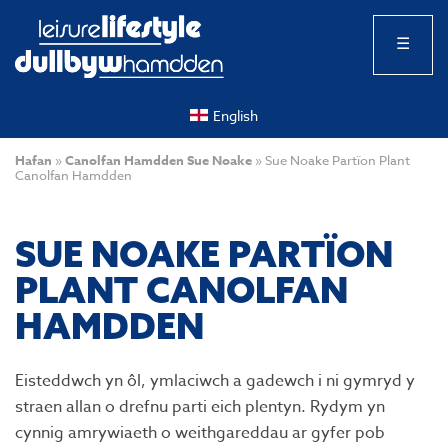
☰
English
Hafan
»
Canolfan Hamdden Sue Noake
»
Sue Noake Partïon Plant
Canolfan Hamdden
SUE NOAKE PARTÏON
PLANT CANOLFAN
HAMDDEN
Eisteddwch yn ôl, ymlaciwch a gadewch i ni gymryd y
straen allan o drefnu parti eich plentyn. Rydym yn
cynnig amrywiaeth o weithgareddau ar gyfer pob