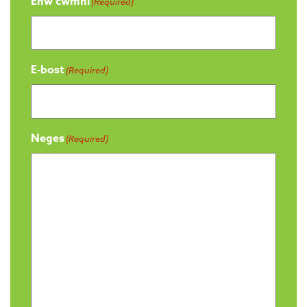
Enw cwmni
(Required)
E-bost
(Required)
Neges
(Required)