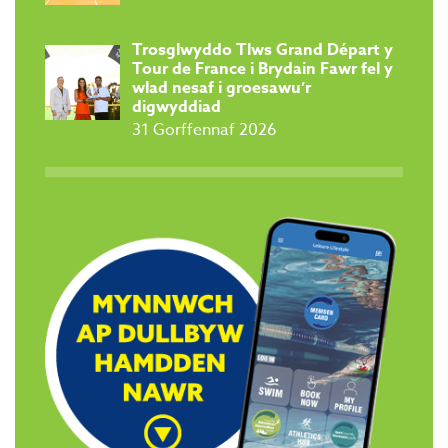
Trosglwyddo Tlws Grand Départ y
Tour de France i Brydain Fawr fel y
wlad nesaf i groesawu’r
digwyddiad
31 Gorffennaf 2026