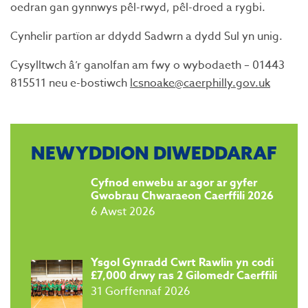
oedran gan gynnwys pêl-rwyd, pêl-droed a rygbi.
Cynhelir partïon ar ddydd Sadwrn a dydd Sul yn unig.
Cysylltwch â’r ganolfan am fwy o wybodaeth – 01443
815511 neu e-bostiwch
lcsnoake@caerphilly.gov.uk
NEWYDDION DIWEDDARAF
Cyfnod enwebu ar agor ar gyfer
Gwobrau Chwaraeon Caerffili 2026
6 Awst 2026
Ysgol Gynradd Cwrt Rawlin yn codi
£7,000 drwy ras 2 Gilomedr Caerffili
31 Gorffennaf 2026