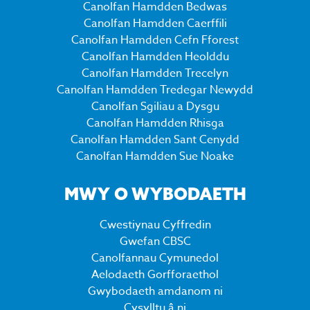
Canolfan Hamdden Bedwas
Canolfan Hamdden Caerffili
Canolfan Hamdden Cefn Fforest
Canolfan Hamdden Heolddu
Canolfan Hamdden Trecelyn
Canolfan Hamdden Tredegar Newydd
Canolfan Sgiliau a Dysgu
Canolfan Hamdden Rhisga
Canolfan Hamdden Sant Cenydd
Canolfan Hamdden Sue Noake
MWY O WYBODAETH
Cwestiynau Cyffredin
Gwefan CBSC
Canolfannau Cymunedol
Aelodaeth Gorfforaethol
Gwybodaeth amdanom ni
Cysylltu â ni