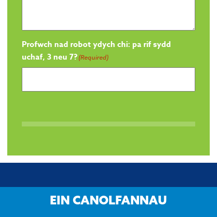
Profwch nad robot ydych chi: pa rif sydd
uchaf, 3 neu 7?
(Required)
EIN CANOLFANNAU