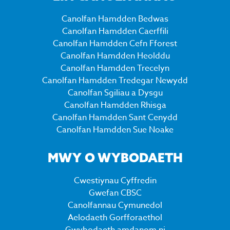
Canolfan Hamdden Bedwas
Canolfan Hamdden Caerffili
Canolfan Hamdden Cefn Fforest
Canolfan Hamdden Heolddu
Canolfan Hamdden Trecelyn
Canolfan Hamdden Tredegar Newydd
Canolfan Sgiliau a Dysgu
Canolfan Hamdden Rhisga
Canolfan Hamdden Sant Cenydd
Canolfan Hamdden Sue Noake
MWY O WYBODAETH
Cwestiynau Cyffredin
Gwefan CBSC
Canolfannau Cymunedol
Aelodaeth Gorfforaethol
Gwybodaeth amdanom ni