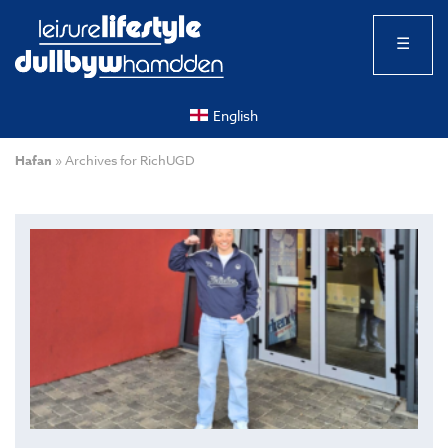
☰
English
Hafan
»
Archives for RichUGD