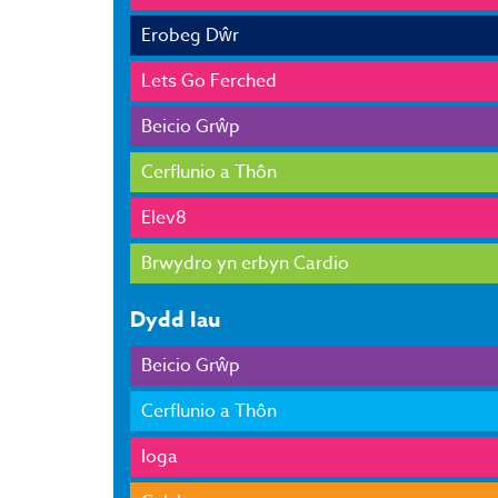
Erobeg Dŵr
Lets Go Ferched
Beicio Grŵp
Cerflunio a Thôn
Elev8
Brwydro yn erbyn Cardio
Dydd Iau
Beicio Grŵp
Cerflunio a Thôn
Ioga