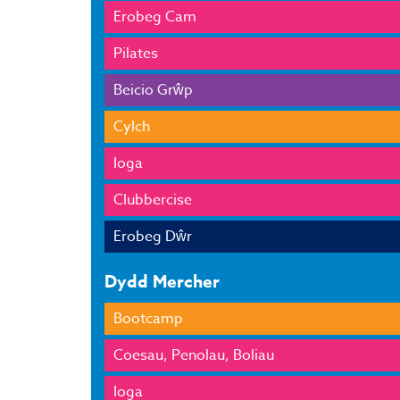
Erobeg Cam
Pilates
Beicio Grŵp
Cylch
Ioga
Clubbercise
Erobeg Dŵr
Dydd Mercher
Bootcamp
Coesau, Penolau, Boliau
Ioga