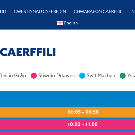
YDD
CWESTIYNAU CYFFREDIN
CHWARAEON CAERFFILI
N
English
CAERFFILI
 Beicio Grŵp
Stiwdio Ddawns
Swît Machen
Yst
06:05 – 06:50
10:00 – 11:00