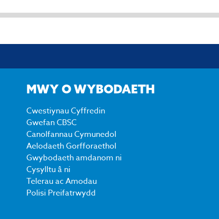
MWY O WYBODAETH
Cwestiynau Cyffredin
Gwefan CBSC
Canolfannau Cymunedol
Aelodaeth Gorfforaethol
Gwybodaeth amdanom ni
Cysylltu â ni
Telerau ac Amodau
Polisi Preifatrwydd