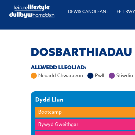
DEWIS CANOLFAN
FFITRW
DOSBARTHIADAU 
ALLWEDD LLEOLIAD:
Neuadd Chwaraeon
Pwll
Stiwdio
Dydd Llun
Bootcamp
Bywyd Gweithgar