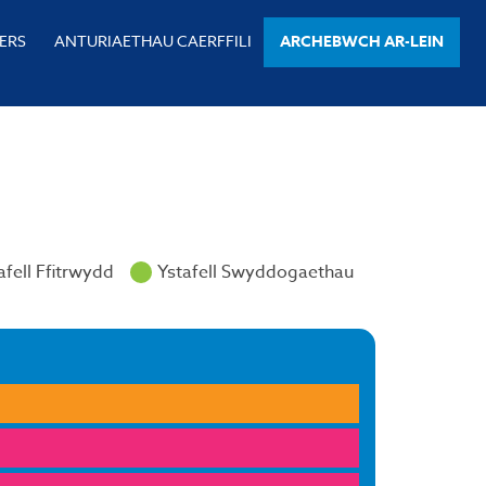
ERS
ANTURIAETHAU CAERFFILI
ARCHEBWCH AR-LEIN
afell Ffitrwydd
Ystafell Swyddogaethau