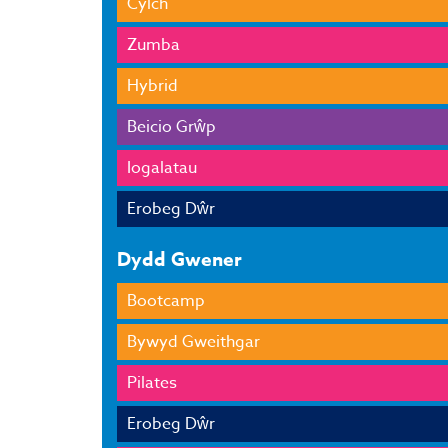
Cylch
Zumba
Hybrid
Beicio Grŵp
Iogalatau
Erobeg Dŵr
Dydd Gwener
Bootcamp
Bywyd Gweithgar
Pilates
Erobeg Dŵr