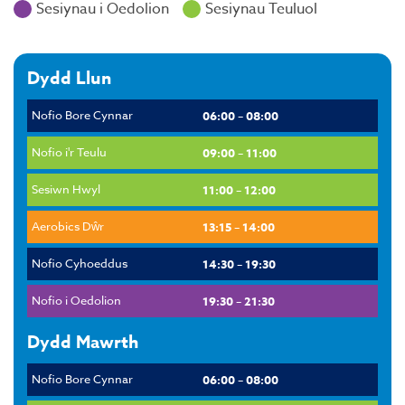
Sesiynau i Oedolion
Sesiynau Teuluol
Dydd Llun
Nofio Bore Cynnar
06:00 – 08:00
Nofio i'r Teulu
09:00 – 11:00
Sesiwn Hwyl
11:00 – 12:00
Aerobics Dŵr
13:15 – 14:00
Nofio Cyhoeddus
14:30 – 19:30
Nofio i Oedolion
19:30 – 21:30
Dydd Mawrth
Nofio Bore Cynnar
06:00 – 08:00