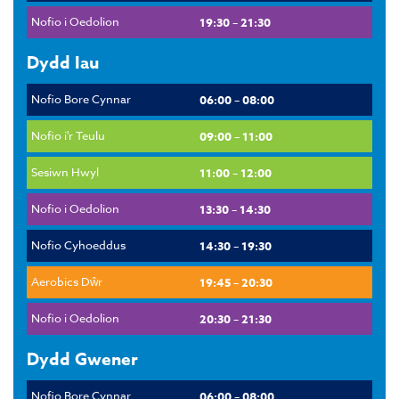
Nofio i Oedolion
19:30 – 21:30
Dydd Iau
Nofio Bore Cynnar
06:00 – 08:00
Nofio i'r Teulu
09:00 – 11:00
Sesiwn Hwyl
11:00 – 12:00
Nofio i Oedolion
13:30 – 14:30
Nofio Cyhoeddus
14:30 – 19:30
Aerobics Dŵr
19:45 – 20:30
Nofio i Oedolion
20:30 – 21:30
Dydd Gwener
Nofio Bore Cynnar
06:00 – 08:00