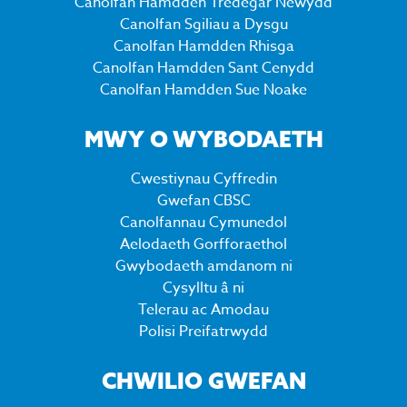
Canolfan Hamdden Tredegar Newydd
Canolfan Sgiliau a Dysgu
Canolfan Hamdden Rhisga
Canolfan Hamdden Sant Cenydd
Canolfan Hamdden Sue Noake
MWY O WYBODAETH
Cwestiynau Cyffredin
Gwefan CBSC
Canolfannau Cymunedol
Aelodaeth Gorfforaethol
Gwybodaeth amdanom ni
Cysylltu â ni
Telerau ac Amodau
Polisi Preifatrwydd
CHWILIO GWEFAN