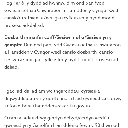
llogi; ar ôl y dyddiad hwnnw, dim ond pan fydd
Gwasanaethau Chwaraeon a Hamdden y Cyngor wedi
canslo’r trefniant a/neu gau cyfleuster y bydd modd
prosesu ad-daliad.
Dosbarth ymarfer corff/Sesiwn nofio/Sesiwn yn y
gampfa:
Dim ond pan fydd Gwasanaethau Chwaraeon
a Hamdden y Cyngor wedi canslo dosbarth, canslo
sesiwn a/neu gau cyfleuster y bydd modd prosesu ad-
daliad.
I gael ad-daliad am weithgareddau, cyrsiau a
digwyddiadau yn y gorffennol, rhaid gwneud cais drwy
anfon e-bost i
hamdden@caerffili.gov.uk
O ran taliadau drwy gerdyn debyd/cerdyn wedi’u
gwneud yn y Ganolfan Hamdden o fewn y 90 diwrnod