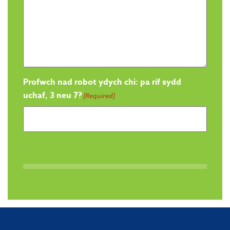
Profwch nad robot ydych chi: pa rif sydd
uchaf, 3 neu 7?
(Required)