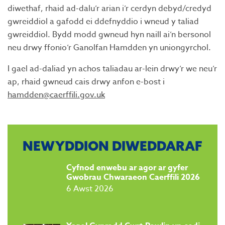
diwethaf, rhaid ad-dalu’r arian i’r cerdyn debyd/credyd
gwreiddiol a gafodd ei ddefnyddio i wneud y taliad
gwreiddiol. Bydd modd gwneud hyn naill ai’n bersonol
neu drwy ffonio’r Ganolfan Hamdden yn uniongyrchol.
I gael ad-daliad yn achos taliadau ar-lein drwy’r we neu’r
ap, rhaid gwneud cais drwy anfon e-bost i
hamdden@caerffili.gov.uk
NEWYDDION DIWEDDARAF
Cyfnod enwebu ar agor ar gyfer
Gwobrau Chwaraeon Caerffili 2026
6 Awst 2026