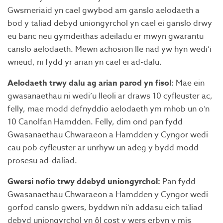
Gwsmeriaid yn cael gwybod am ganslo aelodaeth a
bod y taliad debyd uniongyrchol yn cael ei ganslo drwy
eu banc neu gymdeithas adeiladu er mwyn gwarantu
canslo aelodaeth. Mewn achosion lle nad yw hyn wedi’i
wneud, ni fydd yr arian yn cael ei ad-dalu.
Aelodaeth trwy dalu ag arian parod yn fisol:
Mae ein
gwasanaethau ni wedi’u lleoli ar draws 10 cyfleuster ac,
felly, mae modd defnyddio aelodaeth ym mhob un o’n
10 Canolfan Hamdden. Felly, dim ond pan fydd
Gwasanaethau Chwaraeon a Hamdden y Cyngor wedi
cau pob cyfleuster ar unrhyw un adeg y bydd modd
prosesu ad-daliad.
Gwersi nofio trwy ddebyd uniongyrchol:
Pan fydd
Gwasanaethau Chwaraeon a Hamdden y Cyngor wedi
gorfod canslo gwers, byddwn ni’n addasu eich taliad
debyd uniongyrchol yn ôl cost y wers erbyn y mis