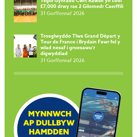
Ysgol Gynradd Cwrt Rawlin yn codi
£7,000 drwy ras 2 Gilomedr Caerffili
31 Gorffennaf 2026
Trosglwyddo Tlws Grand Départ y
Tour de France i Brydain Fawr fel y
wlad nesaf i groesawu’r
digwyddiad
31 Gorffennaf 2026