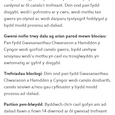
canlynol ar ôl canslo’r trefniant. Dim ond pan fydd
disgybl, wedi’i gofrestru ar y cwrs, wedi methu tair
gwers yn olynol ac wedi darparu tystysgrif feddygol y
bydd modd prosesu ad-daliad.
Gwersi nofio trwy dalu ag arian parod mewn blociau:
Pan fydd Gwasanaethau Chwaraeon a Hamdden y
Cyngor wedi gorfod canslo gwers, bydd unrhyw
sesiynau wedi’u methu yn cael eu trosglwyddo yn
awtomatig ar gyfrif y disgybl.
Trefniadau bloclogi:
Dim ond pan fydd Gwasanaethau
Chwaraeon a Hamdden y Cyngor wedi canslo dosbarth,
canslo sesiwn a/neu gau cyfleuster y bydd modd
prosesu ad-daliad.
Partïon pen-blwydd:
Byddwch chi’n cael gofyn am ad-
daliad llawn o fewn 14 diwrnod ar ôl gwneud trefniant