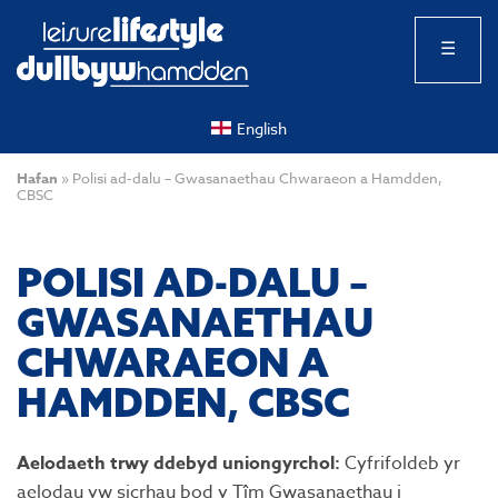
☰
English
Hafan
»
Polisi ad-dalu – Gwasanaethau Chwaraeon a Hamdden,
CBSC
POLISI AD-DALU –
GWASANAETHAU
CHWARAEON A
HAMDDEN, CBSC
Aelodaeth trwy ddebyd uniongyrchol:
Cyfrifoldeb yr
aelodau yw sicrhau bod y Tîm Gwasanaethau i