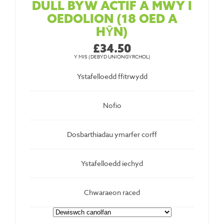
DULL BYW ACTIF A MWY I
OEDOLION (18 OED A
HŶN)
£34.50
Y MIS (DEBYD UNIONGYRCHOL)
Ystafelloedd ffitrwydd
Nofio
Dosbarthiadau ymarfer corff
Ystafelloedd iechyd
Chwaraeon raced