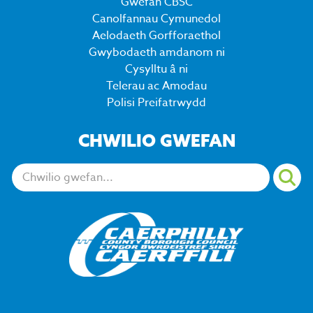
Gwefan CBSC
Canolfannau Cymunedol
Aelodaeth Gorfforaethol
Gwybodaeth amdanom ni
Cysylltu â ni
Telerau ac Amodau
Polisi Preifatrwydd
CHWILIO GWEFAN
Chwiliwch: