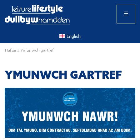
☰
English
Hafan
»
Ymunwch gartref
YMUNWCH GARTREF