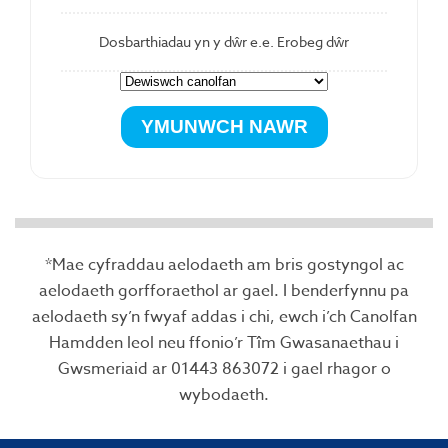
Dosbarthiadau yn y dŵr e.e. Erobeg dŵr
*Mae cyfraddau aelodaeth am bris gostyngol ac
aelodaeth gorfforaethol ar gael. I benderfynnu pa
aelodaeth sy’n fwyaf addas i chi, ewch i’ch Canolfan
Hamdden leol neu ffonio’r Tîm Gwasanaethau i
Gwsmeriaid ar 01443 863072 i gael rhagor o
wybodaeth.