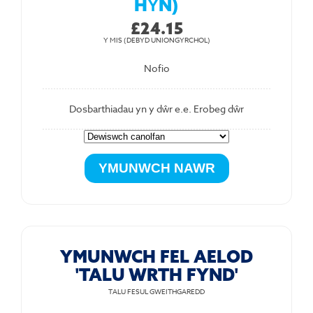
HŶN)
£24.15
Y MIS (DEBYD UNIONGYRCHOL)
Nofio
Dosbarthiadau yn y dŵr e.e. Erobeg dŵr
YMUNWCH FEL AELOD
'TALU WRTH FYND'
TALU FESUL GWEITHGAREDD