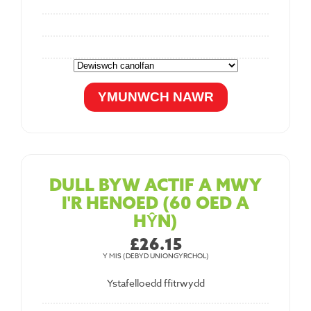
DULL BYW ACTIF A MWY
I'R HENOED (60 OED A
HŶN)
£26.15
Y MIS (DEBYD UNIONGYRCHOL)
Ystafelloedd ffitrwydd