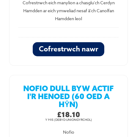
Cofrestrwch eich manylion a chasglu'ch Cerdyn
Hamdden ar eich ymweliad nesaf â'ch Canolfan
Hamdden leol
Cofrestrwch nawr
NOFIO DULL BYW ACTIF
I'R HENOED (60 OED A
HŶN)
£18.10
Y MIS (DEBYD UNIONGYRCHOL)
Nofio