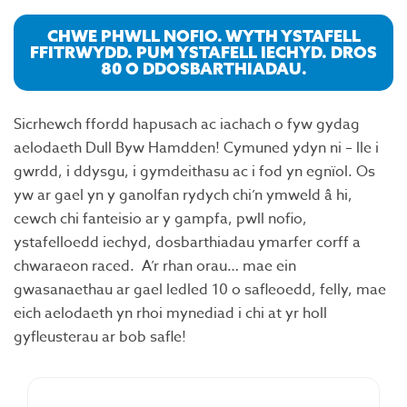
CHWE PHWLL NOFIO. WYTH YSTAFELL
FFITRWYDD. PUM YSTAFELL IECHYD. DROS
80 O DDOSBARTHIADAU.
Sicrhewch ffordd hapusach ac iachach o fyw gydag
aelodaeth Dull Byw Hamdden! Cymuned ydyn ni – lle i
gwrdd, i ddysgu, i gymdeithasu ac i fod yn egnïol. Os
yw ar gael yn y ganolfan rydych chi’n ymweld â hi,
cewch chi fanteisio ar y gampfa, pwll nofio,
ystafelloedd iechyd, dosbarthiadau ymarfer corff a
chwaraeon raced. A’r rhan orau… mae ein
gwasanaethau ar gael ledled 10 o safleoedd, felly, mae
eich aelodaeth yn rhoi mynediad i chi at yr holl
gyfleusterau ar bob safle!