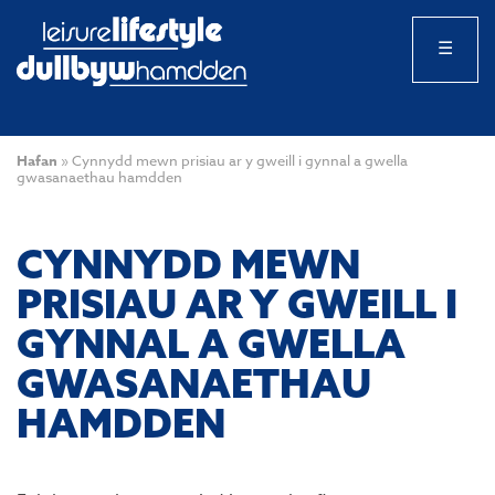
☰
Hafan
»
Cynnydd mewn prisiau ar y gweill i gynnal a gwella
gwasanaethau hamdden
CYNNYDD MEWN
PRISIAU AR Y GWEILL I
GYNNAL A GWELLA
GWASANAETHAU
HAMDDEN