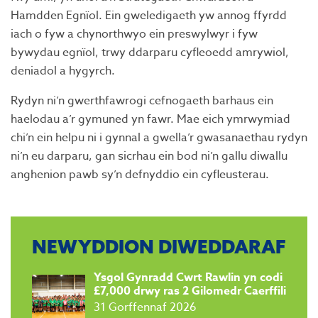
Hamdden Egnïol. Ein gweledigaeth yw annog ffyrdd
iach o fyw a chynorthwyo ein preswylwyr i fyw
bywydau egnïol, trwy ddarparu cyfleoedd amrywiol,
deniadol a hygyrch.
Rydyn ni’n gwerthfawrogi cefnogaeth barhaus ein
haelodau a’r gymuned yn fawr. Mae eich ymrwymiad
chi’n ein helpu ni i gynnal a gwella’r gwasanaethau rydyn
ni’n eu darparu, gan sicrhau ein bod ni’n gallu diwallu
anghenion pawb sy’n defnyddio ein cyfleusterau.
NEWYDDION DIWEDDARAF
Ysgol Gynradd Cwrt Rawlin yn codi
£7,000 drwy ras 2 Gilomedr Caerffili
31 Gorffennaf 2026