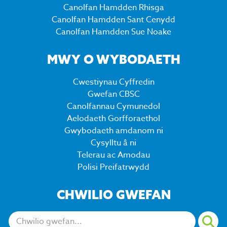
Canolfan Hamdden Rhisga
Canolfan Hamdden Sant Cenydd
Canolfan Hamdden Sue Noake
MWY O WYBODAETH
Cwestiynau Cyffredin
Gwefan CBSC
Canolfannau Cymunedol
Aelodaeth Gorfforaethol
Gwybodaeth amdanom ni
Cysylltu â ni
Telerau ac Amodau
Polisi Preifatrwydd
CHWILIO GWEFAN
Chwiliwch: