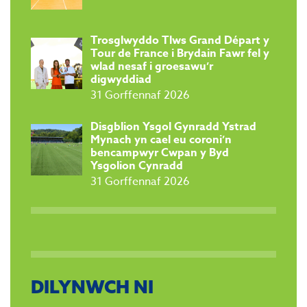
Trosglwyddo Tlws Grand Départ y
Tour de France i Brydain Fawr fel y
wlad nesaf i groesawu’r
digwyddiad
31 Gorffennaf 2026
Disgblion Ysgol Gynradd Ystrad
Mynach yn cael eu coroni’n
bencampwyr Cwpan y Byd
Ysgolion Cynradd
31 Gorffennaf 2026
DILYNWCH NI