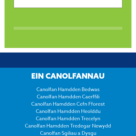
EIN CANOLFANNAU
Canolfan Hamdden Bedwas
Canolfan Hamdden Caerffili
Canolfan Hamdden Cefn Fforest
Canolfan Hamdden Heolddu
Canolfan Hamdden Trecelyn
Canolfan Hamdden Tredegar Newydd
Canolfan Sgiliau a Dysgu