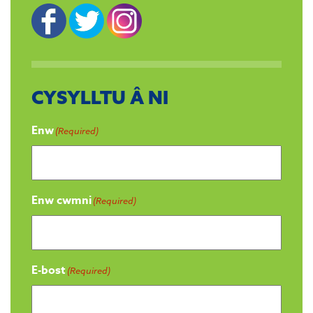
CYSYLLTU Â NI
Enw
(Required)
Enw cwmni
(Required)
E-bost
(Required)