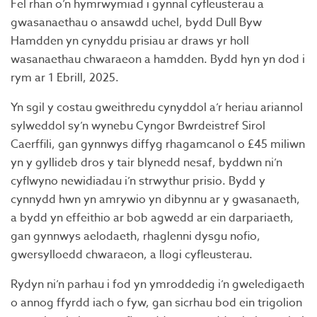
Fel rhan o’n hymrwymiad i gynnal cyfleusterau a
gwasanaethau o ansawdd uchel, bydd Dull Byw
Hamdden yn cynyddu prisiau ar draws yr holl
wasanaethau chwaraeon a hamdden. Bydd hyn yn dod i
rym ar 1 Ebrill, 2025.
Yn sgil y costau gweithredu cynyddol a’r heriau ariannol
sylweddol sy’n wynebu Cyngor Bwrdeistref Sirol
Caerffili, gan gynnwys diffyg rhagamcanol o £45 miliwn
yn y gyllideb dros y tair blynedd nesaf, byddwn ni’n
cyflwyno newidiadau i’n strwythur prisio. Bydd y
cynnydd hwn yn amrywio yn dibynnu ar y gwasanaeth,
a bydd yn effeithio ar bob agwedd ar ein darpariaeth,
gan gynnwys aelodaeth, rhaglenni dysgu nofio,
gwersylloedd chwaraeon, a llogi cyfleusterau.
Rydyn ni’n parhau i fod yn ymroddedig i’n gweledigaeth
o annog ffyrdd iach o fyw, gan sicrhau bod ein trigolion