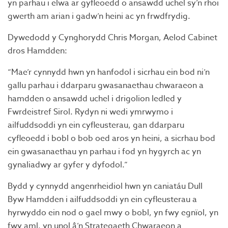
yn parhau i elwa ar gyfleoedd o ansawdd uchel sy’n rhoi
gwerth am arian i gadw’n heini ac yn frwdfrydig.
Dywedodd y Cynghorydd Chris Morgan, Aelod Cabinet
dros Hamdden:
“Mae’r cynnydd hwn yn hanfodol i sicrhau ein bod ni’n
gallu parhau i ddarparu gwasanaethau chwaraeon a
hamdden o ansawdd uchel i drigolion ledled y
Fwrdeistref Sirol. Rydyn ni wedi ymrwymo i
ailfuddsoddi yn ein cyfleusterau, gan ddarparu
cyfleoedd i bobl o bob oed aros yn heini, a sicrhau bod
ein gwasanaethau yn parhau i fod yn hygyrch ac yn
gynaliadwy ar gyfer y dyfodol.”
Bydd y cynnydd angenrheidiol hwn yn caniatáu Dull
Byw Hamdden i ailfuddsoddi yn ein cyfleusterau a
hyrwyddo ein nod o gael mwy o bobl, yn fwy egnïol, yn
fwy aml, yn unol â’n Strategaeth Chwaraeon a